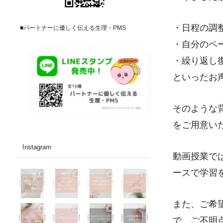
・日程の調
■パートナーに優しく伝える生理・PMS
・自分のペ
・繰り返し
といったお
そのような
をご用意い
Instagram
動画授業で
ースで学習
また、ご希
で、ご不明