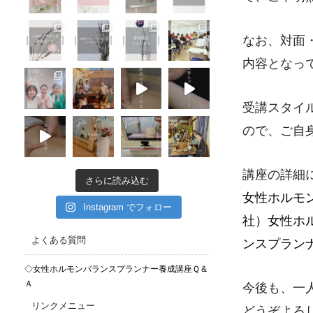
なお、対面
内容となっ
受講スタイ
ので、ご自
講座の詳細
さらに読み込む
女性ホルモン
Instagram でフォロー
社）女性ホ
よくある質問
ンスプラン
◇女性ホルモンバランスプランナー養成講座Ｑ＆
Ａ
今後も、一
リンクメニュー
どうぞよろ