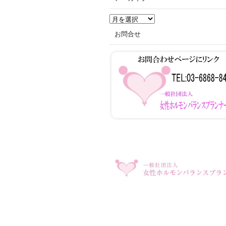
ア
ー
お問合せ
カ
イ
ブ