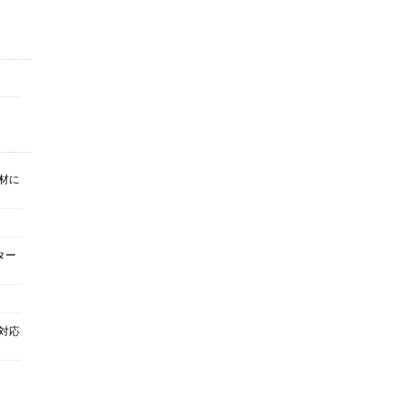
材に
ター
対応